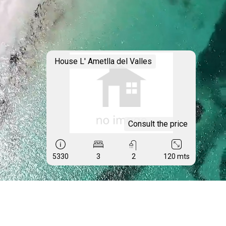
House L' Ametlla del Valles
Consult the price
5330
3
2
120 mts