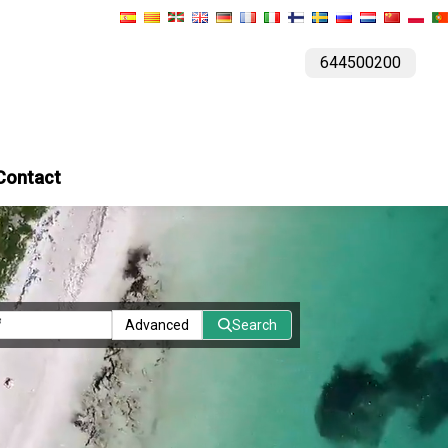
644500200
Contact
Advanced
Search