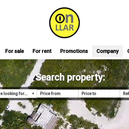
For sale
For rent
Promotions
Company
Search property: