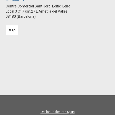
Centre Comercial Sant Jordi Edifici Leiro
Local 3 C17 Km.27 L Ametlla del Vallès
08480 (Barcelona)
Map
OnLlar Realestate Spain