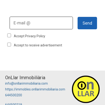
Send
Accept Privacy Policy
Accept to receive advertisement
OnLlar Immobiliària
info@onllarimmobiliaria.com
https://immobles.onllarimmobiliaria.com
644500200
644500219